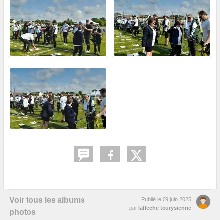
Voir tous les albums
Publié le
09 juin 2025
par
lafleche tourysienne
photos